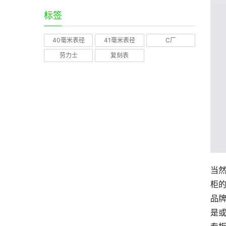
标签
40毫米表径
41毫米表径
C厂
劳力士
复刻表
当
柜
品
是