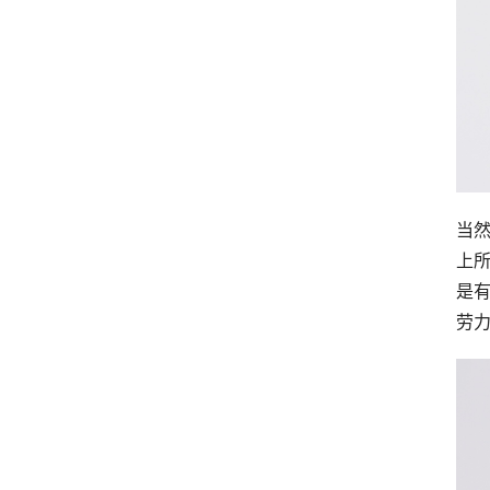
当
上
是有
劳