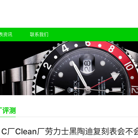
表资讯
联系我们
厂评测
C厂Clean厂劳力士黑陶迪复刻表会不