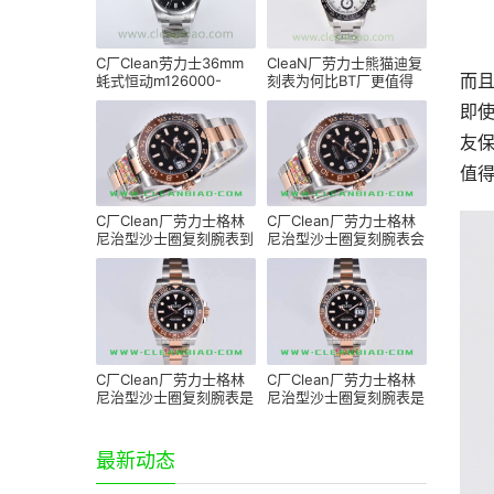
C厂Clean劳力士36mm
CleaN厂劳力士熊猫迪复
而且
蚝式恒动m126000-
刻表为何比BT厂更值得
0002黑面「3230机芯」
推荐
即使
友保
值得
C厂Clean厂劳力士格林
C厂Clean厂劳力士格林
尼治型沙士圈复刻腕表到
尼治型沙士圈复刻腕表会
底怎么样-能过专柜吗
不会一眼假-C厂劳力士
C厂Clean厂劳力士格林
C厂Clean厂劳力士格林
尼治型沙士圈复刻腕表是
尼治型沙士圈复刻腕表是
否存在破绽-C厂劳力士
否值得入手-C厂劳力士
最新动态