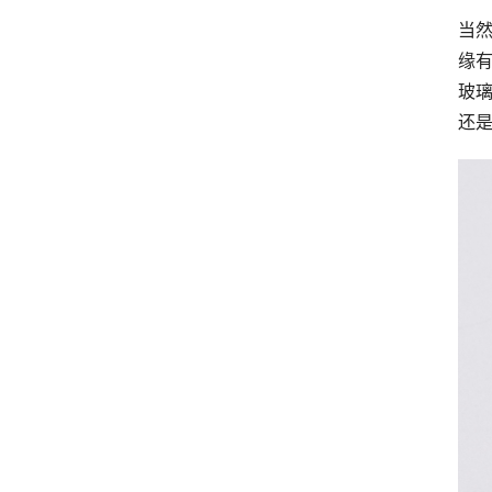
当
缘
玻
还是