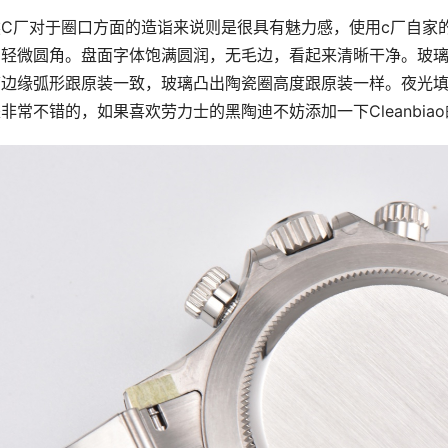
然C厂对于圈口方面的造诣来说则是很具有魅力感，使用c厂自家
有轻微圆角。盘面字体饱满圆润，无毛边，看起来清晰干净。玻
璃边缘弧形跟原装一致，玻璃凸出陶瓷圈高度跟原装一样。夜光填
非常不错的，如果喜欢劳力士的黑陶迪不妨添加一下Cleanbi