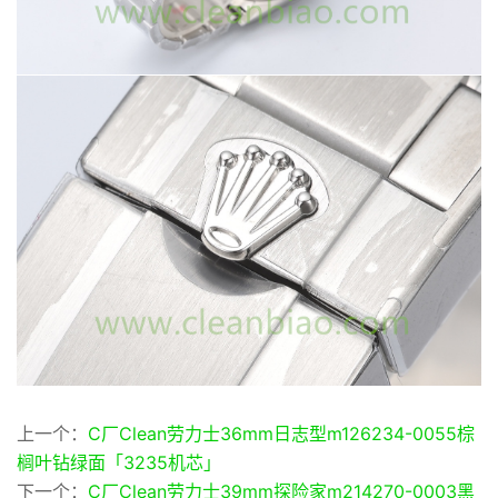
上一个：
C厂Clean劳力士36mm日志型m126234-0055棕
榈叶钻绿面「3235机芯」
下一个：
C厂Clean劳力士39mm探险家m214270-0003黑