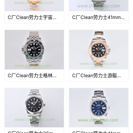
C厂Clean劳力士宇宙计型迪通拿m116505-0013玫金迪「4130机芯」
C厂Clean劳力士41mm蚝式恒动m124300-0008泡泡面「3230机芯」
C厂Clean劳力士格林尼治型II系列m126720vtnr-0002左撇子雪碧圈
C厂Clean劳力士游艇名仕型系列m126621-0002间金黑面游艇40mm